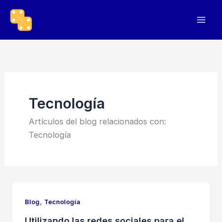
Ir
al
contenido
Tecnología
Artículos del blog relacionados con:
Tecnología
,
Blog
Tecnología
Utilizando las redes sociales para el